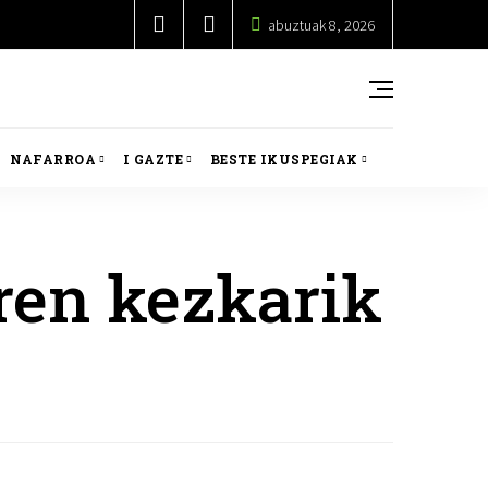
abuztuak 8, 2026
NAFARROA
I GAZTE
BESTE IKUSPEGIAK
ren kezkarik