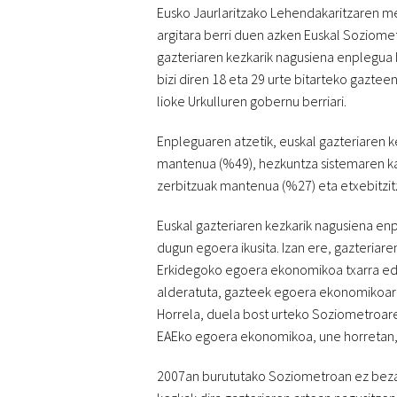
Eusko Jaurlaritzako Lehendakaritzaren 
argitara berri duen azken Euskal Soziom
gazteriaren kezkarik nagusiena enplegua 
bizi diren 18 eta 29 urte bitarteko gazt
lioke Urkulluren gobernu berriari.
Enpleguaren atzetik, euskal gazteriaren k
mantenua (%49), hezkuntza sistemaren ka
zerbitzuak mantenua (%27) eta etxebitzit
Euskal gazteriaren kezkarik nagusiena enp
dugun egoera ikusita. Izan ere, gazteriar
Erkidegoko egoera ekonomikoa txarra edo
alderatuta, gazteek egoera ekonomikoaren
Horrela, duela bost urteko Soziometroare
EAEko egoera ekonomikoa, une horretan, 
2007an burututako Soziometroan ez beza