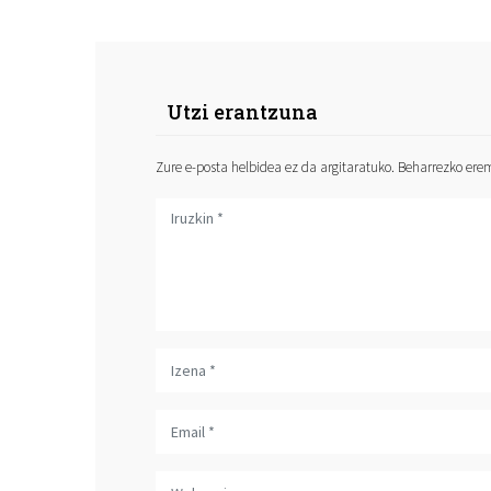
Utzi erantzuna
Zure e-posta helbidea ez da argitaratuko.
Beharrezko er