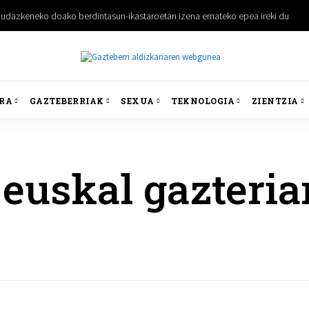
udazkeneko doako berdintasun-ikastaroetan izena emateko epea ireki du
RA
GAZTEBERRIAK
SEXUA
TEKNOLOGIA
ZIENTZIA
euskal gazteria