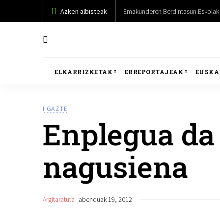
Azken albisteak
Emakunderen Berdintasun Eskolak 
ELKARRIZKETAK
ERREPORTAJEAK
EUSKA
I GAZTE
Enplegua da 
nagusiena
Argitaratuta
abenduak 19, 2012