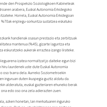
mende den Prospekzio Soziologikoen Kabineteak
etroaren arabera, Euskal Autonomia Erkidegoko
litzateke. Horrela, Euskal Autonomia Erkidegoan
een %70ak enplegu-sorkuntza sustatzea eskatuko
ezkarik handienak osasun prestazio eta zerbitzuak
litatea mantenua (%45), gizarte laguntza eta
za eskuratzeko aukerak erraztea izango lirateke.
leguarena izatea normaltzat jo daiteke egun bizi
en hiru laurdenek uste dute Euskal Autonomia
 oso txarra dela. Aurreko Soziometroekin
 inguruan duten ikuspegia guztiz aldatu da.
kin alderatuta, euskal gazteriaren ehuneko berak
ona edo oso ona zela adierazten zuen.
la, azken honetan, lan merkatuaren inguruko