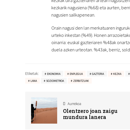
kezkak dira gazteriaren artean nagusitze
kezkarik nagusiena (%68) eta aurten, berri
nagusien sailkapenean.
Orain nagusi den lan merkatuaren inguru
urteko inkestan (%49). Honen arrazoietak
oinarria: euskal gazteriaren %48ak onart
duela azken urteotan. %43ak, berriz, solda
Etiketak:
EKONOMIA
ENPLEGUA
GAZTERIA
KEZKA
LANA
SOZIOMETROA
ZERBITZUAK
Aurrekoa
Olentzero joan zaigu
mundura lanera