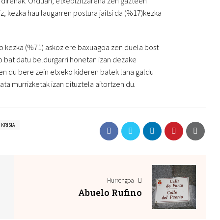
n direnak. Orduan, etxebizitzarena zen gazteen
z, kezka hau laugarren postura jaitsi da (%17)kezka
ko kezka (%71) askoz ere baxuagoa zen duela bost
o bat datu beldurgarri honetan izan dezake
zen du bere zein etxeko kideren batek lana galdu
ta murrizketak izan dituztela aitortzen du.
KRISIA
Hurrengoa
Abuelo Rufino