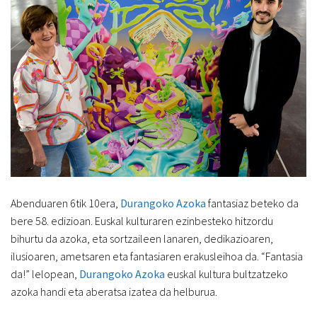
Abenduaren 6tik 10era,
Durangoko
Azoka
fantasiaz beteko da
bere 58. edizioan. Euskal kulturaren ezinbesteko hitzordu
bihurtu da azoka, eta sortzaileen lanaren, dedikazioaren,
ilusioaren, ametsaren eta fantasiaren erakusleihoa da. “Fantasia
da!” lelopean,
D
urangoko Azoka
euskal kultura bultzatzeko
azoka handi eta aberatsa izatea da helburua.