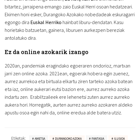
bitartez, jarraipena emango zaio Euskal Herri osoan hedatzeari.
Ekimen honi esker, Durangoko Azokako nobedadeak eskuragarri
egongo dira
Euskal Herriko
hainbat liburu-dendatan. Kasu
horietako batzuetan, gainera, liburuen aurkezpen bereziak
antolatuko dira.
Ez da online azokarik izango
2020an, pandemiak eragindako egoeraren ondorioz, martxan
jarri zen online azoka. 2021ean, egoerak hobera egin zuenez,
aurrez aurrekoa eta birtuala elkartu ziren tarteko azoka batean
eta iaz, online aukerari eutsi bazion ere, aurrez aurreko azoka
indartu zen. Erabiltzaileek ere lehenetsi zuten aurrez aurreko
aukera hori. Horregatik, aurten aurrez aurreko azokaren aldeko
apustu osoa egin nahi da, online eredua alde batera utziz.
Etiketak:
AMETSA
DURANGOKO AZOKA
FANTASIA
ILUSIOA