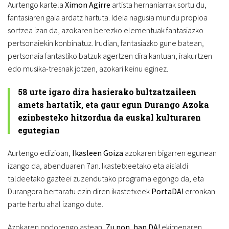
Aurtengo kartela
Ximon Agirre
artista hernaniarrak sortu du,
fantasiaren gaia ardatz hartuta. Ideia nagusia mundu propioa
sortzea izan da, azokaren berezko elementuak fantasiazko
pertsonaiekin konbinatuz. Irudian, fantasiazko gune batean,
pertsonaia fantastiko batzuk agertzen dira kantuan, irakurtzen
edo musika-tresnak jotzen, azokari keinu eginez.
58 urte igaro dira hasierako bultzatzaileen
amets hartatik, eta gaur egun Durango Azoka
ezinbesteko hitzordua da euskal kulturaren
egutegian
Aurtengo edizioan,
Ikasleen Goiza
azokaren bigarren egunean
izango da, abenduaren 7an. Ikastetxeetako eta aisialdi
taldeetako gazteei zuzendutako programa egongo da, eta
Durangora bertaratu ezin diren ikastetxeek
PortaDA!
erronkan
parte hartu ahal izango dute.
Azokaren ondorengo astean,
Zu non, han DA!
ekimenaren