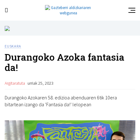
EUSKARA
Durangoko Azoka fantasia
da!
Argitaratuta
urriak 25, 2023
Durangoko Azokaren 58. edizioa abenduaren 6tik 10era
bitartean izango da ‘Fantasia da!’ lelopean