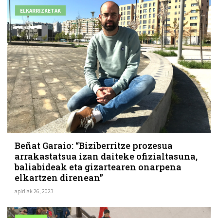
ELKARRIZKETAK
Beñat Garaio: “Biziberritze prozesua
arrakastatsua izan daiteke ofizialtasuna,
baliabideak eta gizartearen onarpena
elkartzen direnean”
apirilak 26, 2023