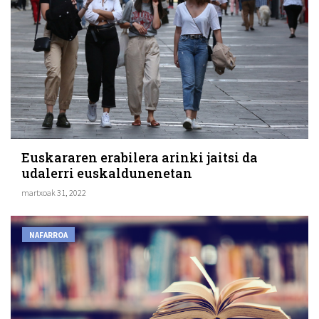
Euskararen erabilera arinki jaitsi da
udalerri euskaldunenetan
martxoak 31, 2022
NAFARROA