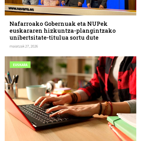
Nafarroako Gobernuak eta NUPek
euskararen hizkuntza-plangintzako
unibertsitate-titulua sortu dute
maiatzak 27, 2026
EUSKARA