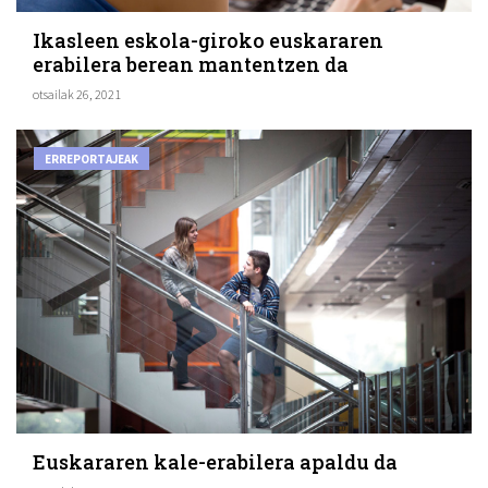
Ikasleen eskola-giroko euskararen
erabilera berean mantentzen da
otsailak 26, 2021
ERREPORTAJEAK
Euskararen kale-erabilera apaldu da