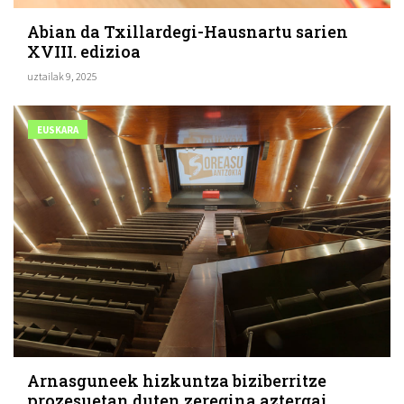
Abian da Txillardegi-Hausnartu sarien
XVIII. edizioa
uztailak 9, 2025
EUSKARA
Arnasguneek hizkuntza biziberritze
prozesuetan duten zeregina aztergai