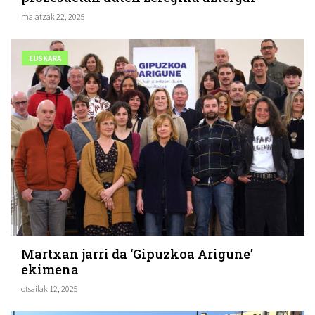
maiatzak 22, 2025
EUSKARA
Martxan jarri da ‘Gipuzkoa Arigune’
ekimena
otsailak 12, 2025