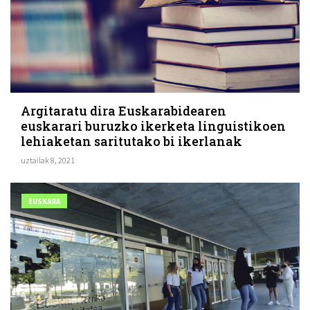
Argitaratu dira Euskarabidearen
euskarari buruzko ikerketa linguistikoen
lehiaketan saritutako bi ikerlanak
uztailak 8, 2021
EUSKARA