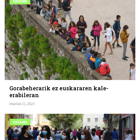
EUSKARA
Gorabeherarik ez euskararen kale-
erabileran
otsailak 21, 2023
EUSKARA