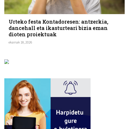
Urteko festa Kontadoresen: antzerkia,
dancehall eta ikasturteari bizia eman
dioten proiektuak
ekainak 18, 2026