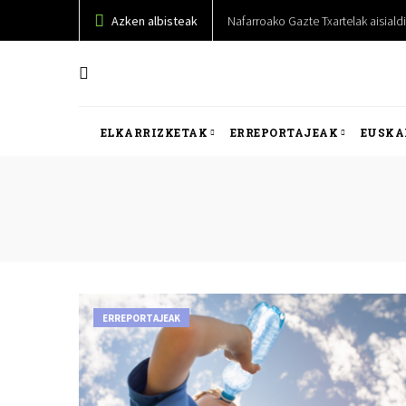
Azken albisteak
Nafarroako Gazte Txartelak aisiald
ELKARRIZKETAK
ERREPORTAJEAK
EUSKA
ERREPORTAJEAK