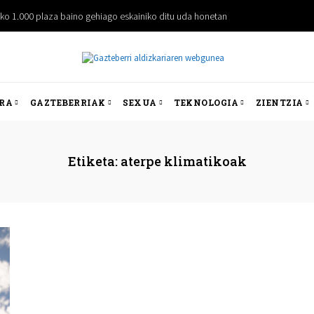
iko 1.000 plaza baino gehiago eskainiko ditu uda honetan
RA
GAZTEBERRIAK
SEXUA
TEKNOLOGIA
ZIENTZIA
Etiketa:
aterpe klimatikoak