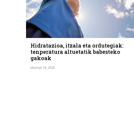
Hidratazioa, itzala eta ordutegiak:
tenperatura altuetatik babesteko
gakoak
ekainak 19, 2026