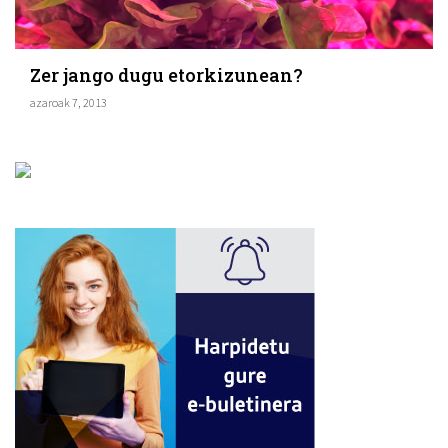
Zer jango dugu etorkizunean?
azaroak 7, 2013