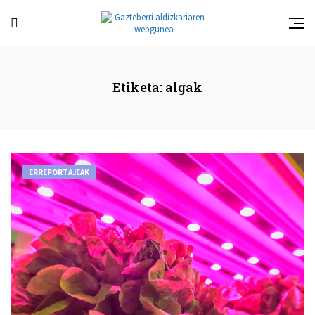
Etiketa:
algak
ERREPORTAJEAK