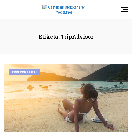
Etiketa:
TripAdvisor
ERREPORTAJEAK