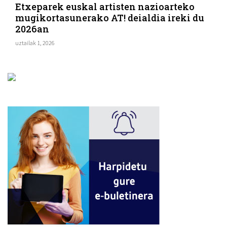
Etxeparek euskal artisten nazioarteko
mugikortasunerako AT! deialdia ireki du
2026an
uztailak 1, 2026