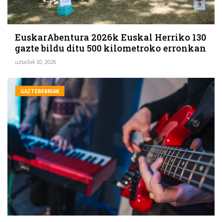
EuskarAbentura 2026k Euskal Herriko 130
gazte bildu ditu 500 kilometroko erronkan
uztailak 10, 2026
GAZTEBERRIAK