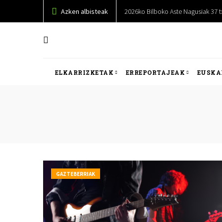
Azken albisteak
2026ko Bilboko Aste Nagusiak 37 tx
ELKARRIZKETAK
ERREPORTAJEAK
EUSKA
GAZTEBERRIAK