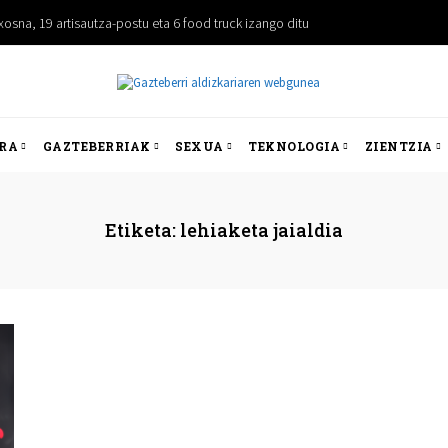
osna, 19 artisautza-postu eta 6 food truck izango ditu
RA
GAZTEBERRIAK
SEXUA
TEKNOLOGIA
ZIENTZIA
Etiketa:
lehiaketa jaialdia