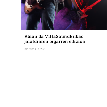
Abian da VillaSoundBilbao
jaialdiaren bigarren edizioa
martxoak 14, 2022