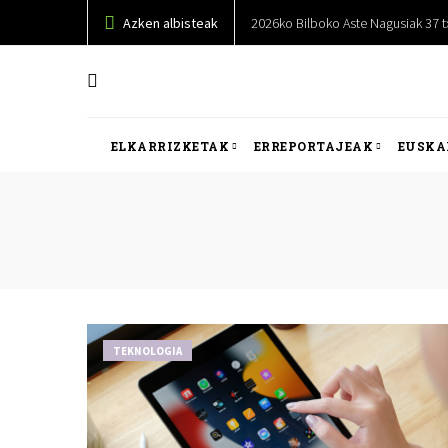
Azken albisteak
2026ko Bilboko Aste Nagusiak 37 tx
ELKARRIZKETAK
ERREPORTAJEAK
EUSKA
TEKNOLOGIA