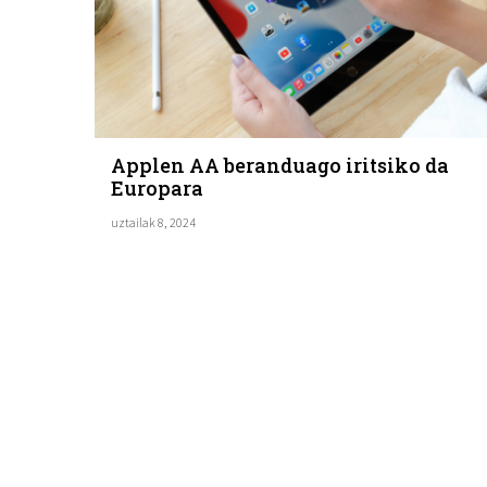
Applen AA beranduago iritsiko da
Europara
uztailak 8, 2024