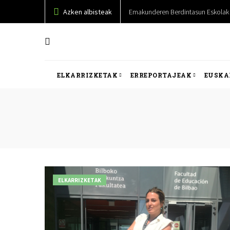
Azken albisteak
Emakunderen Berdintasun Eskolak 
ELKARRIZKETAK
ERREPORTAJEAK
EUSKA
ELKARRIZKETAK