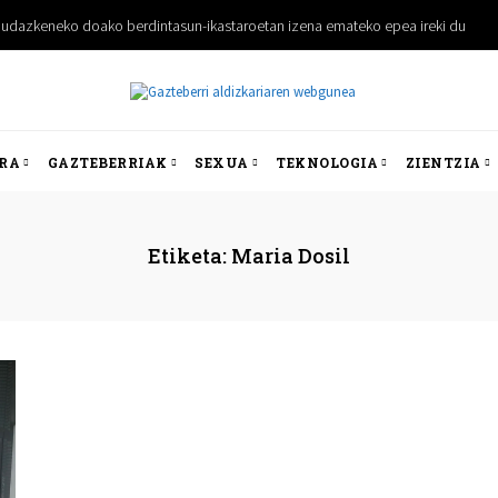
udazkeneko doako berdintasun-ikastaroetan izena emateko epea ireki du
RA
GAZTEBERRIAK
SEXUA
TEKNOLOGIA
ZIENTZIA
Etiketa:
Maria Dosil