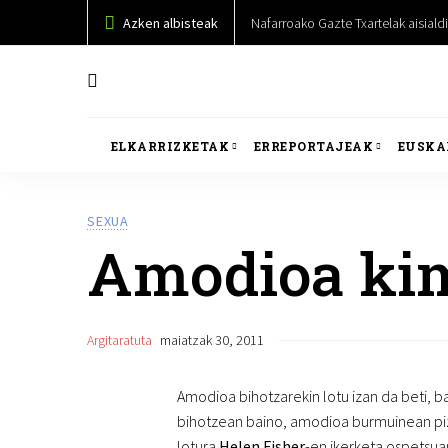
Azken albisteak
Nafarroako Gazte Txartelak aisiald
ELKARRIZKETAK
ERREPORTAJEAK
EUSKA
SEXUA
Amodioa kim
Argitaratuta
maiatzak 30, 2011
Amodioa bihotzarekin lotu izan da beti, b
bihotzean baino, amodioa burmuinean pi
lotura
Helen Fisher
-en ikerketa ospetsua