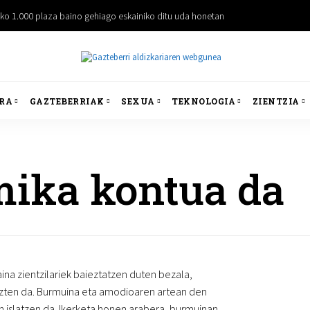
iko 1.000 plaza baino gehiago eskainiko ditu uda honetan
RA
GAZTEBERRIAK
SEXUA
TEKNOLOGIA
ZIENTZIA
ika kontua da
aina zientzilariek baieztatzen duten bezala,
zten da. Burmuina eta amodioaren artean den
n islatzen da. Ikerketa honen arabera, burmuinan