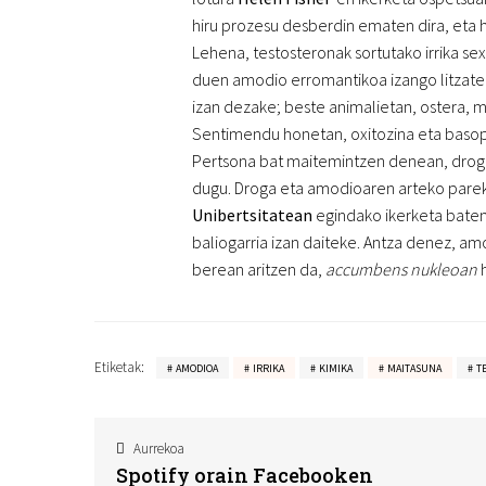
hiru prozesu desberdin ematen dira, eta 
Lehena, testosteronak sortutako irrika se
duen amodio erromantikoa izango litzatek
izan dezake; beste animalietan, ostera, m
Sentimendu honetan, oxitozina eta basop
Pertsona bat maitemintzen denean, droga
dugu. Droga eta amodioaren arteko pareko
Unibertsitatean
egindako ikerketa baten 
baliogarria izan daiteke. Antza denez, 
berean aritzen da,
accumbens nukleoan
h
Etiketak:
AMODIOA
IRRIKA
KIMIKA
MAITASUNA
T
Aurrekoa
Spotify orain Facebooken