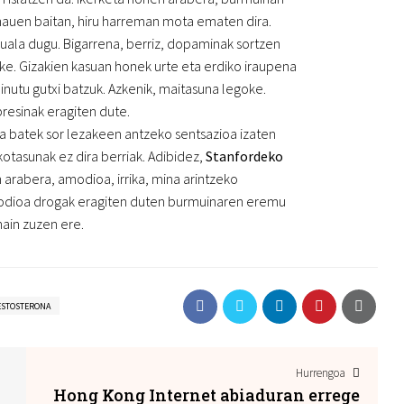
hauen baitan, hiru harreman mota ematen dira.
xuala dugu. Bigarrena, berriz, dopaminak sortzen
e. Gizakien kasuan honek urte eta erdiko iraupena
inutu gutxi batzuk. Azkenik, maitasuna legoke.
resinak eragiten dute.
 batek sor lezakeen antzeko sentsazioa izaten
tasunak ez dira berriak. Adibidez,
Stanfordeko
arabera, amodioa, irrika, mina arintzeko
amodioa drogak eragiten duten burmuinaren eremu
ain zuzen ere.
ESTOSTERONA
Hurrengoa
Hong Kong Internet abiaduran errege