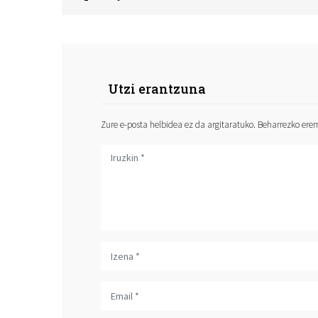
Utzi erantzuna
Zure e-posta helbidea ez da argitaratuko.
Beharrezko er