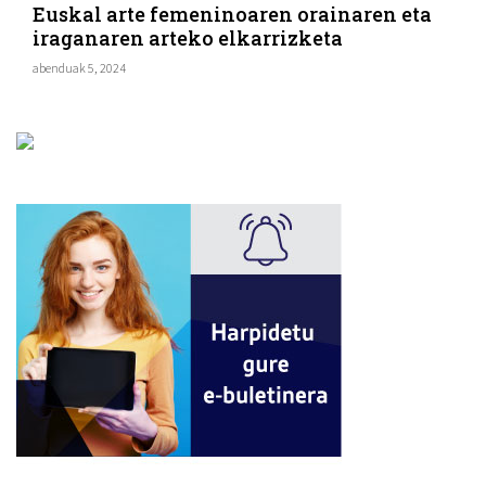
Euskal arte femeninoaren orainaren eta
iraganaren arteko elkarrizketa
abenduak 5, 2024