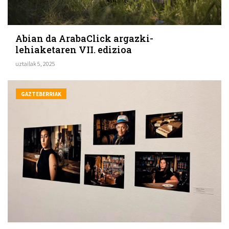
Abian da ArabaClick argazki-
lehiaketaren VII. edizioa
uztailak 5, 2025
GAZTEBERRIAK