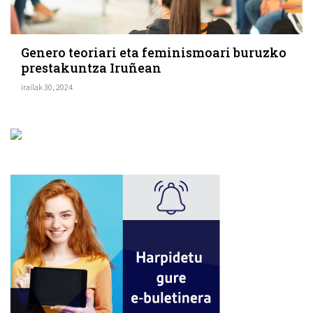
Genero teoriari eta feminismoari buruzko
prestakuntza Iruñean
irailak 30, 2024