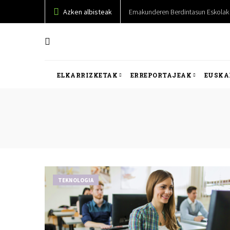
Azken albisteak
Emakunderen Berdintasun Eskolak 
ELKARRIZKETAK
ERREPORTAJEAK
EUSKA
TEKNOLOGIA