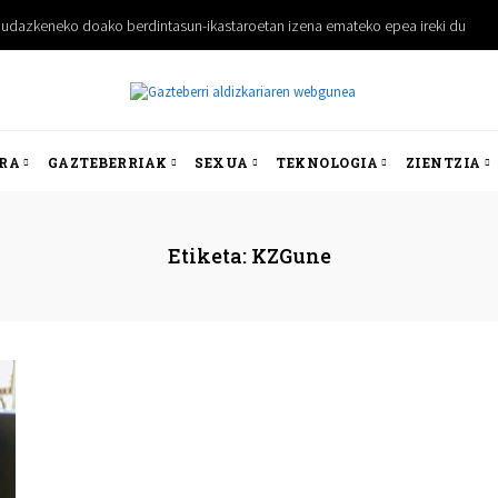
udazkeneko doako berdintasun-ikastaroetan izena emateko epea ireki du
RA
GAZTEBERRIAK
SEXUA
TEKNOLOGIA
ZIENTZIA
Etiketa:
KZGune