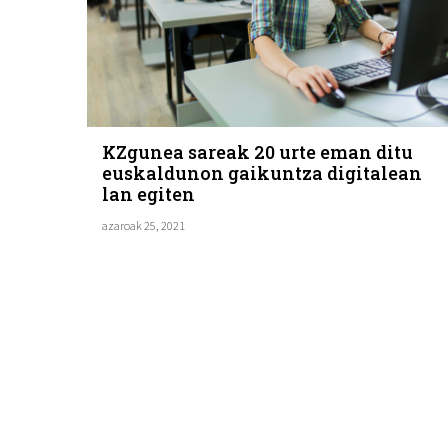
KZgunea sareak 20 urte eman ditu
euskaldunon gaikuntza digitalean
lan egiten
azaroak 25, 2021