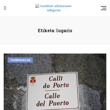
Etiketa:
lugaris
TXORROSKILOA