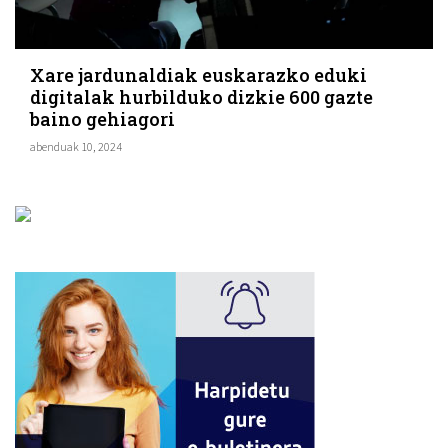
Xare jardunaldiak euskarazko eduki
digitalak hurbilduko dizkie 600 gazte
baino gehiagori
abenduak 10, 2024