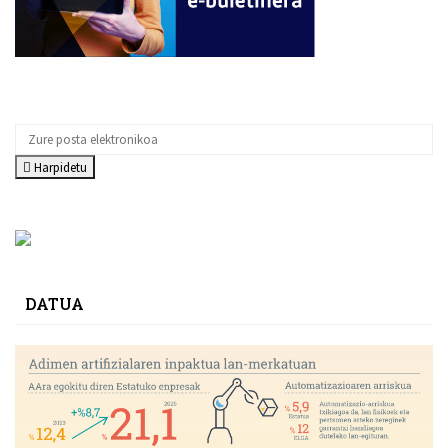
Harpidetu
DATUA