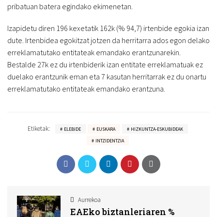
pribatuan batera egindako ekimenetan.
Izapidetu diren 196 kexetatik 162k (% 94,7) irtenbide egokia izan
dute. Irtenbidea egokitzat jotzen da herritarra ados egon delako
erreklamatutako entitateak emandako erantzunarekin.
Bestalde 27k ez du irtenbiderik izan entitate erreklamatuak ez
duelako erantzunik eman eta 7 kasutan herritarrak ez du onartu
erreklamatutako entitateak emandako erantzuna.
Etiketak:
ELEBIDE
EUSKARA
HIZKUNTZA-ESKUBIDEAK
INTZIDENTZIA
Aurrekoa
EAEko biztanleriaren %