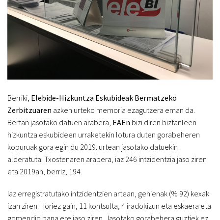
Berriki,
Elebide-Hizkuntza Eskubideak Bermatzeko
Zerbitzuaren
azken urteko memoria ezagutzera eman da.
Bertan jasotako datuen arabera,
EAEn
bizi diren biztanleen
hizkuntza eskubideen urraketekin lotura duten gorabeheren
kopuruak gora egin du 2019. urtean jasotako datuekin
alderatuta. Txostenaren arabera, iaz 246 intzidentzia jaso ziren
eta 2019an, berriz, 194.
Iaz erregistratutako intzidentzien artean, gehienak (% 92) kexak
izan ziren. Horiez gain, 11 kontsulta, 4 iradokizun eta eskaera eta
gomendio bana ere jaso ziren. Jasotako gorabehera guztiek ez