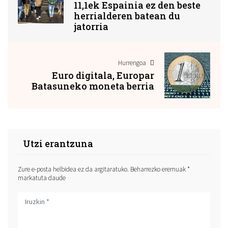
11,1ek Espainia ez den beste
herrialderen batean du
jatorria
Hurrengoa
Euro digitala, Europar
Batasuneko moneta berria
Utzi erantzuna
Zure e-posta helbidea ez da argitaratuko.
Beharrezko eremuak
*
markatuta daude