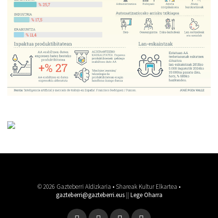
© 2026 Gazteberri Aldizkaria • Shareak Kultur Elkartea •
gazteberri@gazteberri.eus
||
Lege Oharra