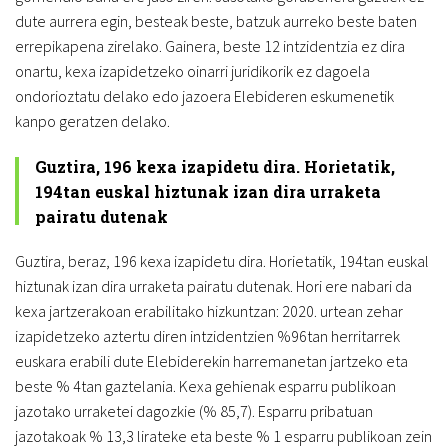
dute aurrera egin, besteak beste, batzuk aurreko beste baten
errepikapena zirelako. Gainera, beste 12 intzidentzia ez dira
onartu, kexa izapidetzeko oinarri juridikorik ez dagoela
ondorioztatu delako edo jazoera Elebideren eskumenetik
kanpo geratzen delako.
Guztira, 196 kexa izapidetu dira. Horietatik,
194tan euskal hiztunak izan dira urraketa
pairatu dutenak
Guztira, beraz, 196 kexa izapidetu dira. Horietatik, 194tan euskal
hiztunak izan dira urraketa pairatu dutenak. Hori ere nabari da
kexa jartzerakoan erabilitako hizkuntzan: 2020. urtean zehar
izapidetzeko aztertu diren intzidentzien %96tan herritarrek
euskara erabili dute Elebiderekin harremanetan jartzeko eta
beste % 4tan gaztelania. Kexa gehienak esparru publikoan
jazotako urraketei dagozkie (% 85,7). Esparru pribatuan
jazotakoak % 13,3 lirateke eta beste % 1 esparru publikoan zein