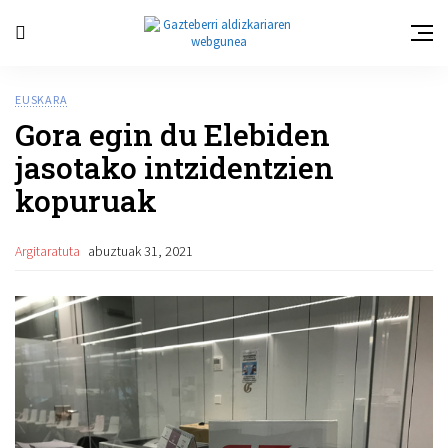
EUSKARA
Gora egin du Elebiden
jasotako intzidentzien
kopuruak
Argitaratuta
abuztuak 31, 2021