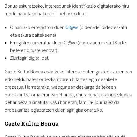
Bonua eskuratzeko, interesdunek identifikazio digitalerako hiru
modu hauetako bat erabili beharko dute:
Oinarrizko erregistroa duen
Cl@ve
(bideo-dei bidez eskatu
eta eskura daitekeena)
Erregistro aurreratua duen Cl@ve (aurrez aurre eta 18 urte
bete ez dituztenentzat)
Ziurtagiri digital bat.
Gazte Kultur Bonua eskatzeko interesa duten gazteek zuzenean
edo heldu baten ordezkaritzaren bitartez egin dezakete
prozesua. Horretarako, webgunean deskarga daitekeen
ordezkaritza-orria erantsi behar da, onuradunak eta ordezkariak
behar bezala sinatuta. Kasu horietan, familia-liburua ez da
ordezkaritza egiaztatzen duen agiri gisa onartuko.
Gazte Kultur Bonua
Gazte Kultur Bonuak onuradunak mugikorrean birtualki eduki