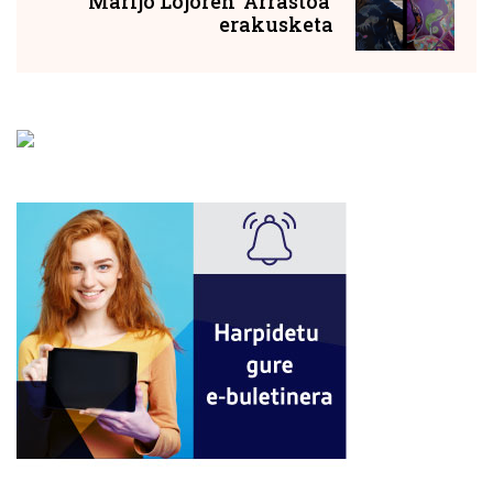
Marijo Lojoren 'Arrastoa'
erakusketa