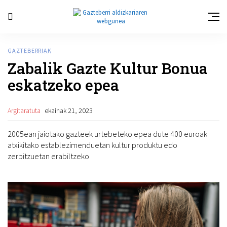
GAZTEBERRIAK
Zabalik Gazte Kultur Bonua
eskatzeko epea
Argitaratuta
ekainak 21, 2023
2005ean jaiotako gazteek urtebeteko epea dute 400 euroak
atxikitako establezimenduetan kultur produktu edo
zerbitzuetan erabiltzeko