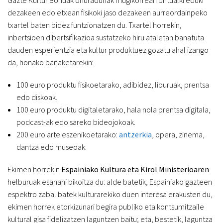
dezakeen edo etxean fisikoki jaso dezakeen aurreordainpeko
txartel baten bidez funtzionatzen du. Txartel horrekin,
inbertsioen dibertsifikazioa sustatzeko hiru ataletan banatuta
dauden esperientzia eta kultur produktuez gozatu ahal izango
da, honako banaketarekin:
100 euro produktu fisikoetarako, adibidez, liburuak, prentsa
edo diskoak.
100 euro produktu digitaletarako, hala nola prentsa digitala,
podcast-ak edo sareko bideojokoak.
200 euro arte eszenikoetarako:
antzerkia
, opera, zinema,
dantza edo museoak.
Ekimen horrekin
Espainiako
Kultura eta Kirol Ministerioaren
helburuak esanahi bikoitza du: alde batetik, Espainiako gazteen
espektro zabal batek kulturarekiko duen interesa erakusten du,
ekimen horrek etorkizunari begira publiko eta kontsumitzaile
kultural gisa fidelizatzen laguntzen baitu; eta, bestetik, laguntza