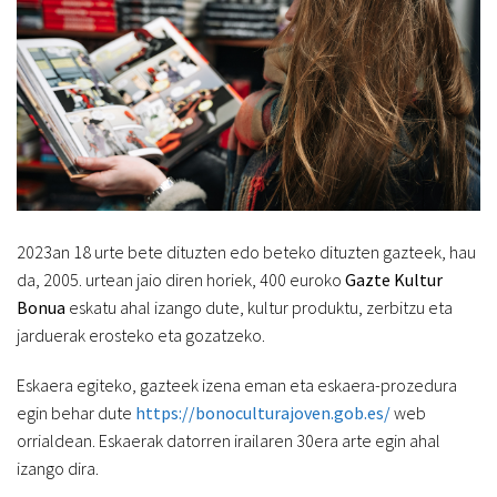
2023an 18 urte bete dituzten edo beteko dituzten gazteek, hau
da, 2005. urtean jaio diren horiek, 400 euroko
Gazte Kultur
Bonua
eskatu ahal izango dute, kultur produktu, zerbitzu eta
jarduerak erosteko eta gozatzeko.
Eskaera egiteko, gazteek izena eman eta eskaera-prozedura
egin behar dute
https://bonoculturajoven.gob.es/
web
orrialdean. Eskaerak datorren irailaren 30era arte egin ahal
izango dira.