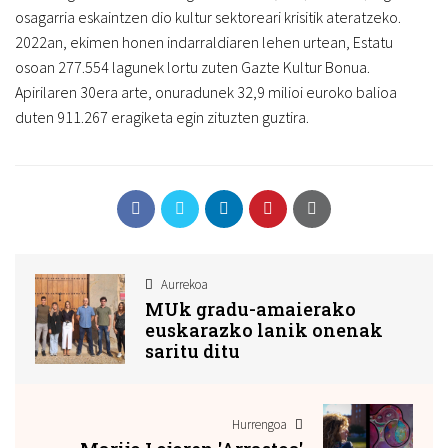
osagarria eskaintzen dio kultur sektoreari krisitik ateratzeko.
2022an, ekimen honen indarraldiaren lehen urtean, Estatu
osoan 277.554 lagunek lortu zuten Gazte Kultur Bonua.
Apirilaren 30era arte, onuradunek 32,9 milioi euroko balioa
duten 911.267 eragiketa egin zituzten guztira.
Aurrekoa
MUk gradu-amaierako
euskarazko lanik onenak
saritu ditu
Hurrengoa