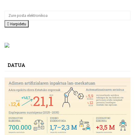
Harpidetu
DATUA