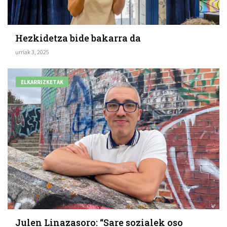
Hezkidetza bide bakarra da
urriak 3, 2025
ELKARRIZKETAK
Julen Linazasoro: “Sare sozialek oso