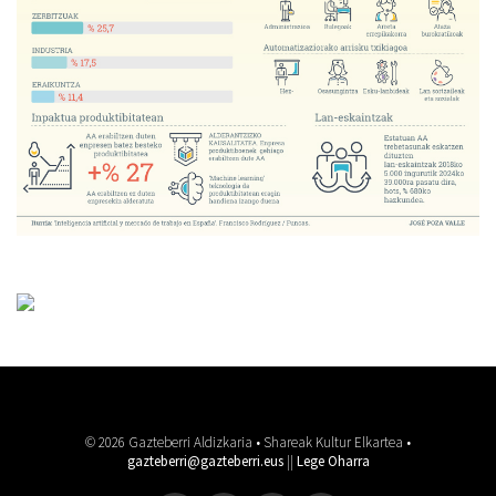
© 2026 Gazteberri Aldizkaria • Shareak Kultur Elkartea •
gazteberri@gazteberri.eus
||
Lege Oharra