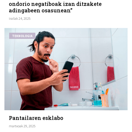
ondorio negatiboak izan ditzakete
adingabeen osasunean”
irailak 24, 2025
TEKNOLOGIA
Pantailaren esklabo
martxoak 29, 2025