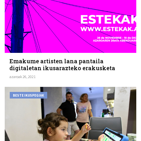
Emakume artisten lana pantaila
digitaletan ikusarazteko erakusketa
azaroak 26, 2021
BESTE IKUSPEGIAK