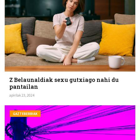
Z Belaunaldiak sexu gutxiago nahi du
pantailan
apirilak 23, 2024
GAZTEBERRIAK