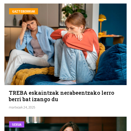
GAZTEBERRIAK
TREBA eskaintzak nerabeentzako lerro
berri bat izango du
martxoak 24, 2025
SEXUA