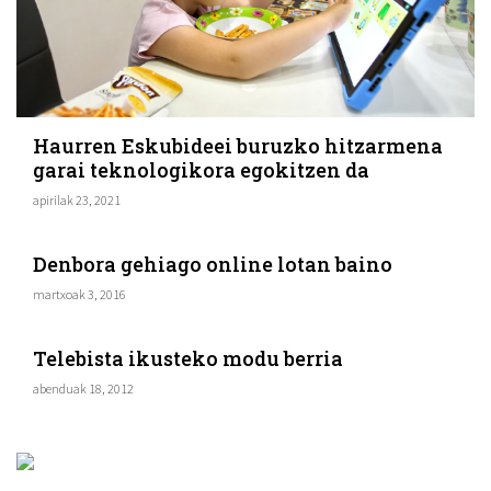
Haurren Eskubideei buruzko hitzarmena
garai teknologikora egokitzen da
apirilak 23, 2021
Denbora gehiago online lotan baino
TEKNOLOGIA
martxoak 3, 2016
Telebista ikusteko modu berria
TEKNOLOGIA
abenduak 18, 2012