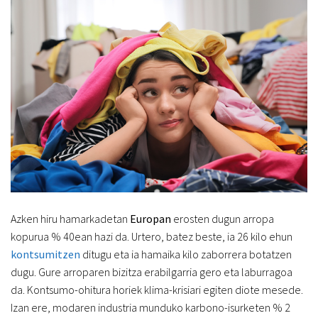
Azken hiru hamarkadetan
Europan
erosten dugun arropa
kopurua % 40ean hazi da. Urtero, batez beste, ia 26 kilo ehun
kontsumitzen
ditugu eta ia hamaika kilo zaborrera botatzen
dugu. Gure arroparen bizitza erabilgarria gero eta laburragoa
da. Kontsumo-ohitura horiek klima-krisiari egiten diote mesede.
Izan ere, modaren industria munduko karbono-isurketen % 2