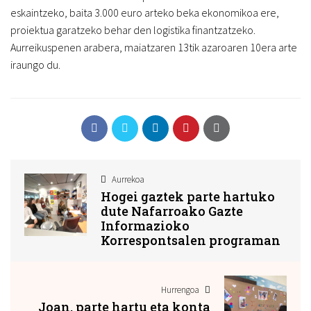
eskaintzeko, baita 3.000 euro arteko beka ekonomikoa ere,
proiektua garatzeko behar den logistika finantzatzeko.
Aurreikuspenen arabera, maiatzaren 13tik azaroaren 10era arte
iraungo du.
Aurrekoa
Hogei gaztek parte hartuko
dute Nafarroako Gazte
Informazioko
Korrespontsalen programan
Hurrengoa
Joan, parte hartu eta konta