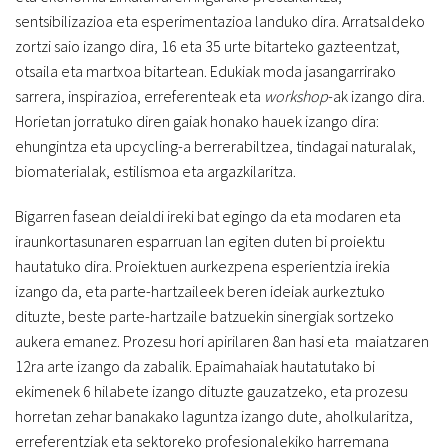
sentsibilizazioa eta esperimentazioa landuko dira. Arratsaldeko
zortzi saio izango dira, 16 eta 35 urte bitarteko gazteentzat,
otsaila eta martxoa bitartean. Edukiak moda jasangarrirako
sarrera, inspirazioa, erreferenteak eta
workshop
-ak izango dira.
Horietan jorratuko diren gaiak honako hauek izango dira:
ehungintza eta upcycling-a berrerabiltzea, tindagai naturalak,
biomaterialak, estilismoa eta argazkilaritza.
Bigarren fasean deialdi ireki bat egingo da eta modaren eta
iraunkortasunaren esparruan lan egiten duten bi proiektu
hautatuko dira. Proiektuen aurkezpena esperientzia irekia
izango da, eta parte-hartzaileek beren ideiak aurkeztuko
dituzte, beste parte-hartzaile batzuekin sinergiak sortzeko
aukera emanez. Prozesu hori apirilaren 8an hasi eta maiatzaren
12ra arte izango da zabalik. Epaimahaiak hautatutako bi
ekimenek 6 hilabete izango dituzte gauzatzeko, eta prozesu
horretan zehar banakako laguntza izango dute, aholkularitza,
erreferentziak eta sektoreko profesionalekiko harremana