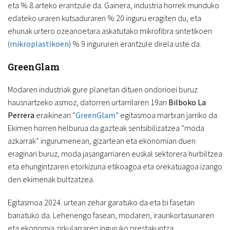
eta % 8 arteko erantzule da. Gainera, industria horrek munduko
edateko uraren kutsaduraren % 20 inguru eragiten du, eta
ehunak urtero ozeanoetara askatutako mikrofibra sintetikoen
(
mikroplastikoen
) % 9 ingururen erantzule direla uste da.
GreenGlam
Modaren industriak gure planetan dituen ondorioei buruz
hausnartzeko asmoz, datorren urtarrilaren 19an
Bilboko La
Perrera
eraikinean “
GreenGlam
” egitasmoa martxan jarriko da.
Ekimen horren helburua da gazteak sentsibilizatzea “moda
azkarrak” ingurumenean, gizartean eta ekonomian duen
eraginari buruz, moda jasangarriaren euskal sektorera hurbiltzea
eta ehungintzaren etorkizuna etikoagoa eta orekatuagoa izango
den ekimenak bultzatzea.
Egitasmoa 2024. urtean zehar garatuko da eta bi fasetan
banatuko da. Lehenengo fasean, modaren, iraunkortasunaren
eta ekonomia zirkularraren inguruko prestakuntza,