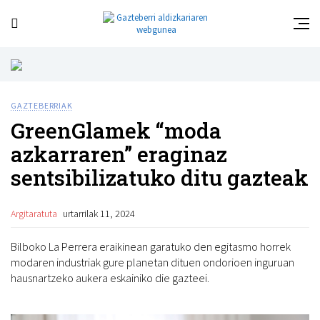
GAZTEBERRIAK
GreenGlamek “moda
azkarraren” eraginaz
sentsibilizatuko ditu gazteak
Argitaratuta
urtarrilak 11, 2024
Bilboko La Perrera eraikinean garatuko den egitasmo horrek
modaren industriak gure planetan dituen ondorioen inguruan
hausnartzeko aukera eskainiko die gazteei.